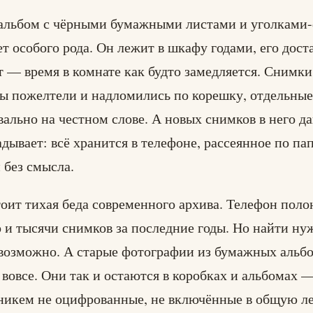
альбом с чёрными бумажными листами и уголками
т особого рода. Он лежит в шкафу годами, его дост
т — время в комнате как будто замедляется. Снимк
ты пожелтели и надломились по корешку, отдельны
вально на честном слове. А новых снимков в него д
адывает: всё хранится в телефоне, рассеянное по па
 без смысла.
тоит тихая беда современного архива. Телефон пол
о и тысячи снимков за последние годы. Но найти н
возможно. А старые фотографии из бумажных альбо
 вовсе. Они так и остаются в коробках и альбомах 
никем не оцифрованные, не включённые в общую л