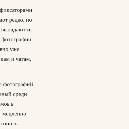
-фиксаторами
ают редко, но
и выпадают из
е фотографии
авно уже
пкам и чатам,
он фотографий
ужный среди
мов в
— медленно
етопись