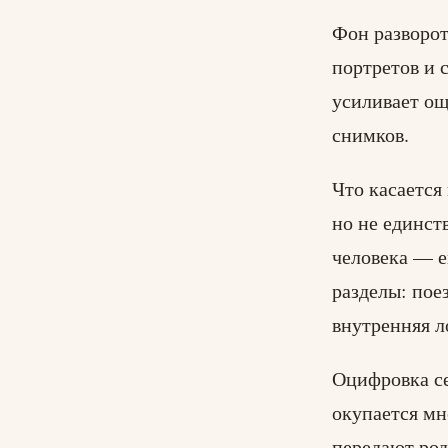
Фон разворот
портретов и 
усиливает о
снимков.
Что касается
но не единст
человека — е
разделы: пое
внутренняя л
Оцифровка се
окупается мн
передают род