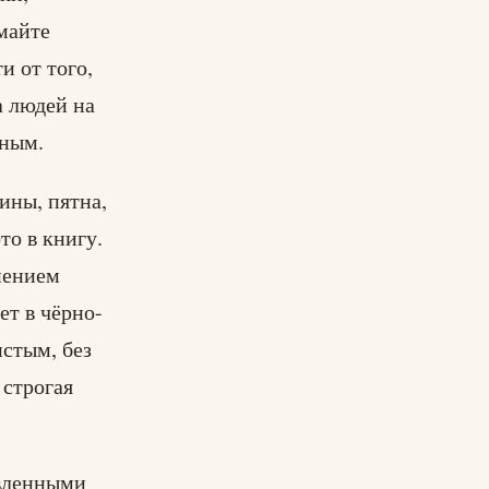
майте
и от того,
а людей на
нным.
ины, пятна,
о в книгу.
нением
ет в чёрно-
истым, без
 строгая
овленными