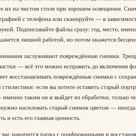
е их на чистом столе при хорошем освещении. Сни
рафией с телефона или сканируйте — в зависимост
 рукой. Подписывайте файлы сразу: год, место, имен
кажется лишней работой, но потом окажется бесце
внимания заслуживают повреждённые снимки. Трещ
астки — всё это можно исправить до включения фот
еет восстанавливать повреждённые снимки с сохра
стилистики: если вы хотите оставить старый портр
 именно таким он и выйдет из обработки, только ч
 нужно насиловать старый снимок цветом — иногда
ь и есть его главная ценность.
 вас накопится папка с оцифрованными и восстан