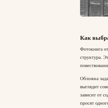
Как выбра
Фотокнига от
структура. Э
повествовани
Обложка зада
выглядит сов
зависит от с
просят одног