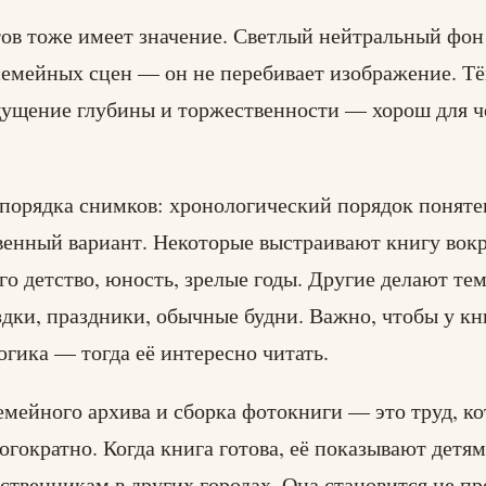
ов тоже имеет значение. Светлый нейтральный фон
семейных сцен — он не перебивает изображение. Т
щущение глубины и торжественности — хорош для ч
 порядка снимков: хронологический порядок поняте
венный вариант. Некоторые выстраивают книгу вокр
го детство, юность, зрелые годы. Другие делают те
здки, праздники, обычные будни. Важно, чтобы у к
огика — тогда её интересно читать.
мейного архива и сборка фотокниги — это труд, к
огократно. Когда книга готова, её показывают детям
ственникам в других городах. Она становится не пр