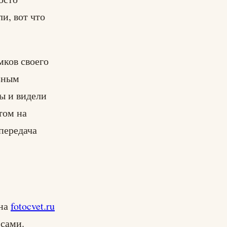
и, вот что
мков своего
зным
ы и видели
том на
передача
 на
fotocvet.ru
 сами.