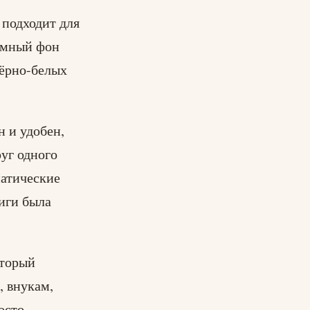
 подходит для
ёмный фон
ёрно-белых
н и удобен,
уг одного
матические
ниги была
оторый
, внукам,
осто