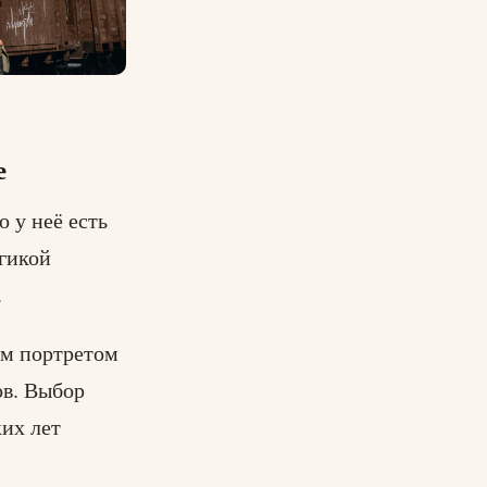
е
 у неё есть
огикой
.
ым портретом
ов. Выбор
ких лет