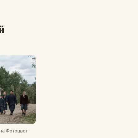
й
на Фотоцвет