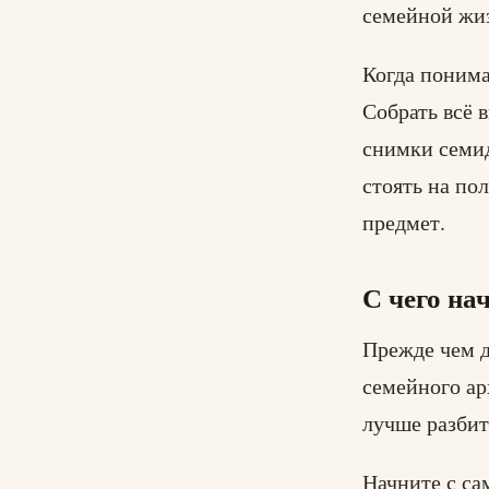
семейной жи
Когда понима
Собрать всё 
снимки семид
стоять на по
предмет.
С чего на
Прежде чем д
семейного ар
лучше разбит
Начните с са