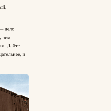
ый,
 — дело
, чем
ми. Дайте
щательнее, и