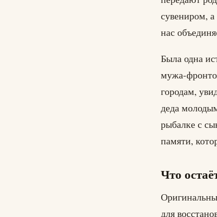
сувениром, а
нас объединя
Была одна ис
мужа-фронто
городам, уви
деда молодым
рыбалке с сы
памяти, котор
Что остаё
Оригинальные
для восстано