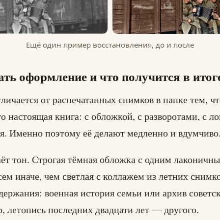
Ещё один пример восстановления, до и после
ть оформление и что получится в итог
личается от распечатанных снимков в папке тем, что
то настоящая книга: с обложкой, с разворотами, с л
я. Именно поэтому её делают медленно и вдумчиво
ёт тон. Строгая тёмная обложка с одним лаконичн
сем иначе, чем светлая с коллажем из летних снимк
одержания: военная история семьи или архив советс
о, летопись последних двадцати лет — другого.