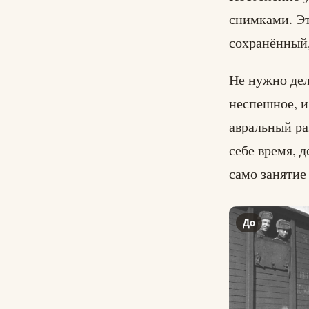
снимками. Э
сохранённый,
Не нужно дел
неспешное, и
авральный ра
себе время, д
само занятие
До