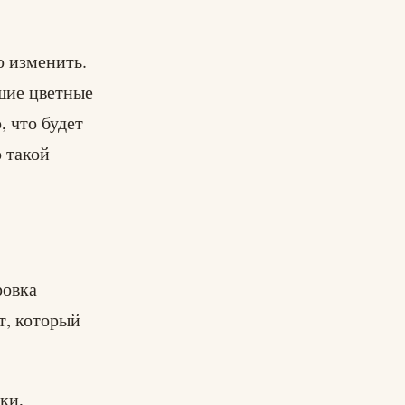
о изменить.
вшие цветные
 что будет
 такой
ровка
т, который
ки,